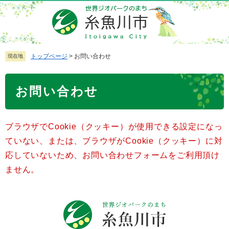
ペ
メ
ー
ニ
ジ
ュ
の
ー
先
を
トップページ
>
お問い合わせ
現在地
頭
飛
で
ば
本
お問い合わせ
す
し
文
。
て
本
ブラウザでCookie（クッキー）が使用できる設定になっ
文
へ
ていない、または、ブラウザがCookie（クッキー）に対
応していないため、お問い合わせフォームをご利用頂け
ません。