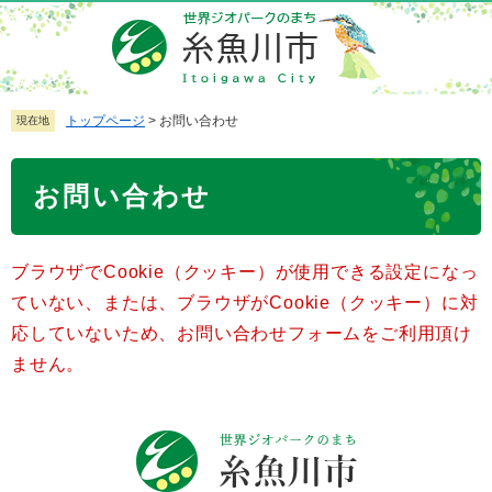
ペ
メ
ー
ニ
ジ
ュ
の
ー
先
を
トップページ
>
お問い合わせ
現在地
頭
飛
で
ば
本
お問い合わせ
す
し
文
。
て
本
ブラウザでCookie（クッキー）が使用できる設定になっ
文
へ
ていない、または、ブラウザがCookie（クッキー）に対
応していないため、お問い合わせフォームをご利用頂け
ません。