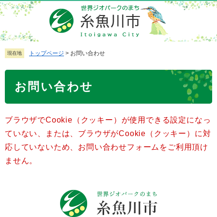
ペ
メ
ー
ニ
ジ
ュ
の
ー
先
を
トップページ
>
お問い合わせ
現在地
頭
飛
で
ば
本
お問い合わせ
す
し
文
。
て
本
ブラウザでCookie（クッキー）が使用できる設定になっ
文
へ
ていない、または、ブラウザがCookie（クッキー）に対
応していないため、お問い合わせフォームをご利用頂け
ません。