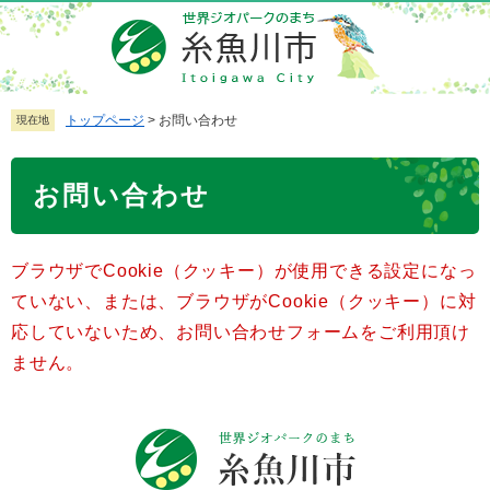
ペ
メ
ー
ニ
ジ
ュ
の
ー
先
を
トップページ
>
お問い合わせ
現在地
頭
飛
で
ば
本
お問い合わせ
す
し
文
。
て
本
ブラウザでCookie（クッキー）が使用できる設定になっ
文
へ
ていない、または、ブラウザがCookie（クッキー）に対
応していないため、お問い合わせフォームをご利用頂け
ません。