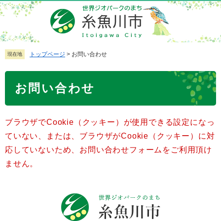
ペ
メ
ー
ニ
ジ
ュ
の
ー
先
を
トップページ
>
お問い合わせ
現在地
頭
飛
で
ば
本
お問い合わせ
す
し
文
。
て
本
ブラウザでCookie（クッキー）が使用できる設定になっ
文
へ
ていない、または、ブラウザがCookie（クッキー）に対
応していないため、お問い合わせフォームをご利用頂け
ません。