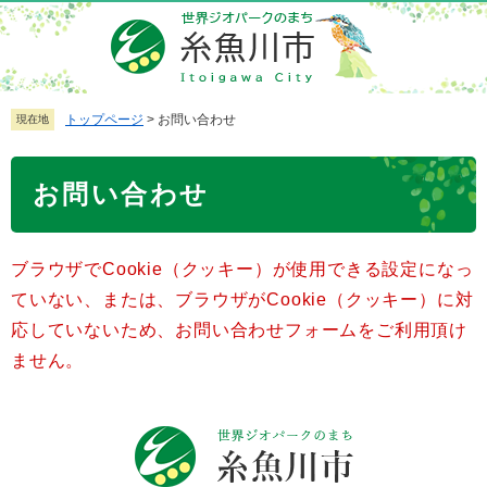
ペ
メ
ー
ニ
ジ
ュ
の
ー
先
を
トップページ
>
お問い合わせ
現在地
頭
飛
で
ば
本
お問い合わせ
す
し
文
。
て
本
ブラウザでCookie（クッキー）が使用できる設定になっ
文
へ
ていない、または、ブラウザがCookie（クッキー）に対
応していないため、お問い合わせフォームをご利用頂け
ません。