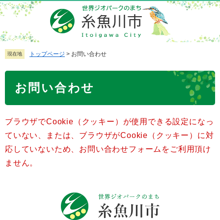
ペ
メ
ー
ニ
ジ
ュ
の
ー
先
を
トップページ
>
お問い合わせ
現在地
頭
飛
で
ば
本
お問い合わせ
す
し
文
。
て
本
ブラウザでCookie（クッキー）が使用できる設定になっ
文
へ
ていない、または、ブラウザがCookie（クッキー）に対
応していないため、お問い合わせフォームをご利用頂け
ません。