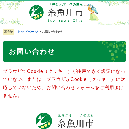
ペ
メ
ー
ニ
ジ
ュ
の
ー
先
を
トップページ
>
お問い合わせ
現在地
頭
飛
で
ば
本
お問い合わせ
す
し
文
。
て
本
ブラウザでCookie（クッキー）が使用できる設定になっ
文
へ
ていない、または、ブラウザがCookie（クッキー）に対
応していないため、お問い合わせフォームをご利用頂け
ません。