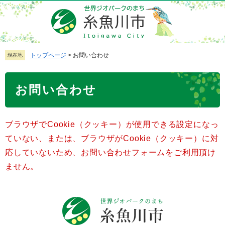
ペ
メ
ー
ニ
ジ
ュ
の
ー
先
を
トップページ
>
お問い合わせ
現在地
頭
飛
で
ば
本
お問い合わせ
す
し
文
。
て
本
ブラウザでCookie（クッキー）が使用できる設定になっ
文
へ
ていない、または、ブラウザがCookie（クッキー）に対
応していないため、お問い合わせフォームをご利用頂け
ません。