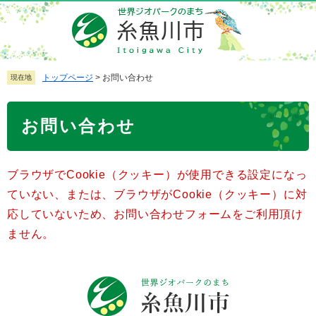
ペ
メ
ー
ニ
ジ
ュ
の
ー
先
を
トップページ
>
お問い合わせ
現在地
頭
飛
で
ば
本
お問い合わせ
す
し
文
。
て
本
ブラウザでCookie（クッキー）が使用できる設定になっ
文
へ
ていない、または、ブラウザがCookie（クッキー）に対
応していないため、お問い合わせフォームをご利用頂け
ません。