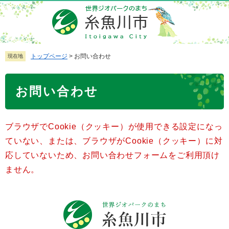
ペ
メ
ー
ニ
ジ
ュ
の
ー
先
を
トップページ
>
お問い合わせ
現在地
頭
飛
で
ば
本
お問い合わせ
す
し
文
。
て
本
ブラウザでCookie（クッキー）が使用できる設定になっ
文
へ
ていない、または、ブラウザがCookie（クッキー）に対
応していないため、お問い合わせフォームをご利用頂け
ません。