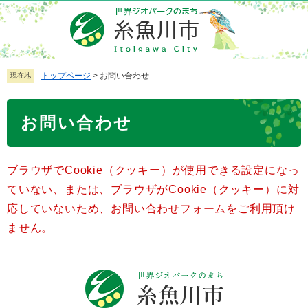
ペ
メ
ー
ニ
ジ
ュ
の
ー
先
を
トップページ
>
お問い合わせ
現在地
頭
飛
で
ば
本
お問い合わせ
す
し
文
。
て
本
ブラウザでCookie（クッキー）が使用できる設定になっ
文
へ
ていない、または、ブラウザがCookie（クッキー）に対
応していないため、お問い合わせフォームをご利用頂け
ません。