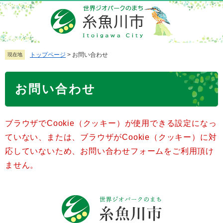
ペ
メ
ー
ニ
ジ
ュ
の
ー
先
を
トップページ
>
お問い合わせ
現在地
頭
飛
で
ば
本
お問い合わせ
す
し
文
。
て
本
ブラウザでCookie（クッキー）が使用できる設定になっ
文
へ
ていない、または、ブラウザがCookie（クッキー）に対
応していないため、お問い合わせフォームをご利用頂け
ません。