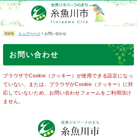
ペ
メ
ー
ニ
ジ
ュ
の
ー
先
を
トップページ
>
お問い合わせ
現在地
頭
飛
で
ば
本
お問い合わせ
す
し
文
。
て
本
ブラウザでCookie（クッキー）が使用できる設定になっ
文
へ
ていない、または、ブラウザがCookie（クッキー）に対
応していないため、お問い合わせフォームをご利用頂け
ません。