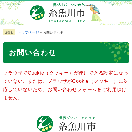
ペ
メ
ー
ニ
ジ
ュ
の
ー
先
を
トップページ
>
お問い合わせ
現在地
頭
飛
で
ば
本
お問い合わせ
す
し
文
。
て
本
ブラウザでCookie（クッキー）が使用できる設定になっ
文
へ
ていない、または、ブラウザがCookie（クッキー）に対
応していないため、お問い合わせフォームをご利用頂け
ません。