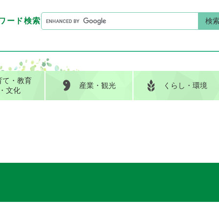
G
ワード検索
o
G
キーワード検索
o
o
g
o
l
g
e
l
育て
・教育
産業
・観光
くらし
・環境
カ
e
・文化
ス
カ
タ
ス
ム
タ
検
ム
索
検
索