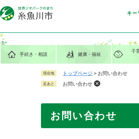
ペ
メ
ー
ニ
キー
ジ
ュ
の
ー
先
を
頭
飛
で
ば
子
手続き
・相談
健康
・福祉
す
し
。
て
本
トップページ
>
お問い合わせ
現在地
文
お問い合わせ
足あと
へ
本
お問い合わせ
文