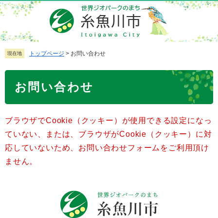
ペ
メ
ー
ニ
ジ
ュ
の
ー
先
を
トップページ
>
お問い合わせ
現在地
頭
飛
で
ば
本
お問い合わせ
す
し
文
。
て
本
ブラウザでCookie（クッキー）が使用できる設定になっ
文
へ
ていない、または、ブラウザがCookie（クッキー）に対
応していないため、お問い合わせフォームをご利用頂け
ません。