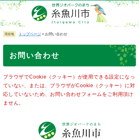
ペ
メ
ー
ニ
ジ
ュ
の
ー
先
を
トップページ
>
お問い合わせ
現在地
頭
飛
で
ば
本
お問い合わせ
す
し
文
。
て
本
ブラウザでCookie（クッキー）が使用できる設定になっ
文
へ
ていない、または、ブラウザがCookie（クッキー）に対
応していないため、お問い合わせフォームをご利用頂け
ません。