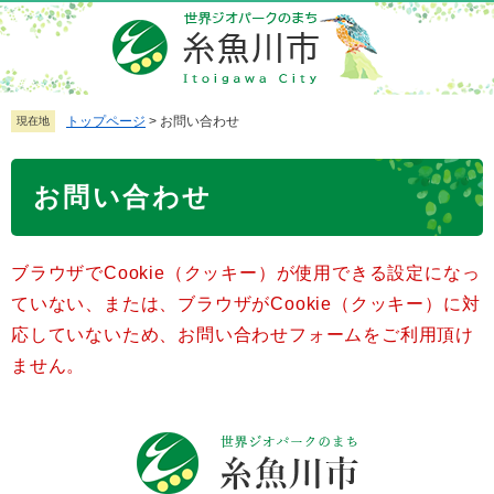
ペ
メ
ー
ニ
ジ
ュ
の
ー
先
を
トップページ
>
お問い合わせ
現在地
頭
飛
で
ば
本
お問い合わせ
す
し
文
。
て
本
ブラウザでCookie（クッキー）が使用できる設定になっ
文
へ
ていない、または、ブラウザがCookie（クッキー）に対
応していないため、お問い合わせフォームをご利用頂け
ません。