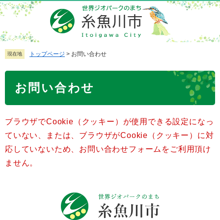
ペ
メ
ー
ニ
ジ
ュ
の
ー
先
を
トップページ
>
お問い合わせ
現在地
頭
飛
で
ば
本
お問い合わせ
す
し
文
。
て
本
ブラウザでCookie（クッキー）が使用できる設定になっ
文
へ
ていない、または、ブラウザがCookie（クッキー）に対
応していないため、お問い合わせフォームをご利用頂け
ません。