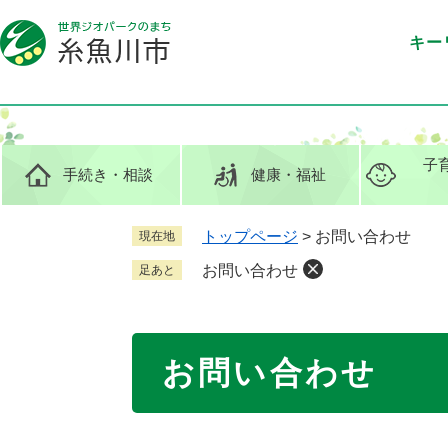
ペ
メ
ー
ニ
キー
ジ
ュ
の
ー
先
を
頭
飛
で
ば
子
手続き
・相談
健康
・福祉
す
し
。
て
本
トップページ
>
お問い合わせ
現在地
文
お問い合わせ
足あと
へ
本
お問い合わせ
文