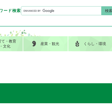
G
ワード検索
o
G
キーワード検索
o
o
g
o
l
g
e
l
育て
・教育
産業
・観光
くらし
・環境
カ
e
・文化
ス
カ
タ
ス
ム
タ
検
ム
索
検
索